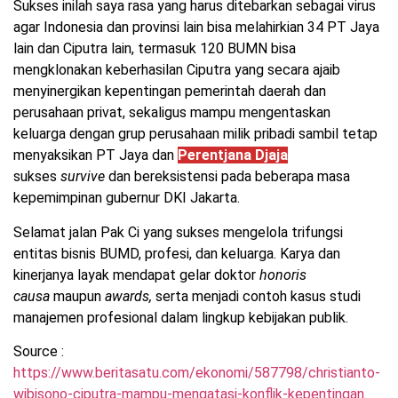
Sukses inilah saya rasa yang harus ditebarkan sebagai virus
agar Indonesia dan provinsi lain bisa melahirkian 34 PT Jaya
lain dan Ciputra lain, termasuk 120 BUMN bisa
mengklonakan keberhasilan Ciputra yang secara ajaib
menyinergikan kepentingan pemerintah daerah dan
perusahaan privat, sekaligus mampu mengentaskan
keluarga dengan grup perusahaan milik pribadi sambil tetap
menyaksikan PT Jaya dan
Perentjana Djaja
sukses
survive
dan bereksistensi pada beberapa masa
kepemimpinan gubernur DKI Jakarta.
Selamat jalan Pak Ci yang sukses mengelola trifungsi
entitas bisnis BUMD, profesi, dan keluarga. Karya dan
kinerjanya layak mendapat gelar doktor
honoris
causa
maupun
awards,
serta menjadi contoh kasus studi
manajemen profesional dalam lingkup kebijakan publik.
Source :
https://www.beritasatu.com/ekonomi/587798/christianto-
wibisono-ciputra-mampu-mengatasi-konflik-kepentingan