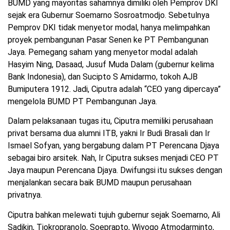
BUMD yang mayoritas sahamnya dimiliki oleh Pemprov DKI
sejak era Gubernur Soemarno Sosroatmodjo. Sebetulnya
Pemprov DKI tidak menyetor modal, hanya melimpahkan
proyek pembangunan Pasar Senen ke PT Pembangunan
Jaya. Pemegang saham yang menyetor modal adalah
Hasyim Ning, Dasaad, Jusuf Muda Dalam (gubernur kelima
Bank Indonesia), dan Sucipto S Amidarmo, tokoh AJB
Bumiputera 1912. Jadi, Ciputra adalah “CEO yang dipercaya”
mengelola BUMD PT Pembangunan Jaya.
Dalam pelaksanaan tugas itu, Ciputra memiliki perusahaan
privat bersama dua alumni ITB, yakni Ir Budi Brasali dan Ir
Ismael Sofyan, yang bergabung dalam PT Perencana Djaya
sebagai biro arsitek. Nah, Ir Ciputra sukses menjadi CEO PT
Jaya maupun Perencana Djaya. Dwifungsi itu sukses dengan
menjalankan secara baik BUMD maupun perusahaan
privatnya.
Ciputra bahkan melewati tujuh gubernur sejak Soemarno, Ali
Sadikin, Tjokropranolo, Soeprapto, Wiyogo Atmodarminto,