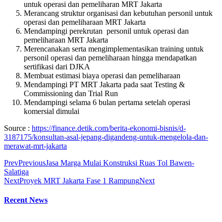
untuk operasi dan pemeliharan MRT Jakarta
Merancang struktur organisasi dan kebutuhan personil untuk
operasi dan pemeliharaan MRT Jakarta
Mendampingi perekrutan personil untuk operasi dan
pemeliharaan MRT Jakarta
Merencanakan serta mengimplementasikan training untuk
personil operasi dan pemeliharaan hingga mendapatkan
sertifikasi dari DJKA
Membuat estimasi biaya operasi dan pemeliharaan
Mendampingi PT MRT Jakarta pada saat Testing &
Commissioning dan Trial Run
Mendampingi selama 6 bulan pertama setelah operasi
komersial dimulai
Source :
https://finance.detik.com/berita-ekonomi-bisnis/d-
3187175/konsultan-asal-jepang-digandeng-untuk-mengelola-dan-
merawat-mrt-jakarta
Prev
Previous
Jasa Marga Mulai Konstruksi Ruas Tol Bawen-
Salatiga
Next
Proyek MRT Jakarta Fase 1 Rampung
Next
Recent News