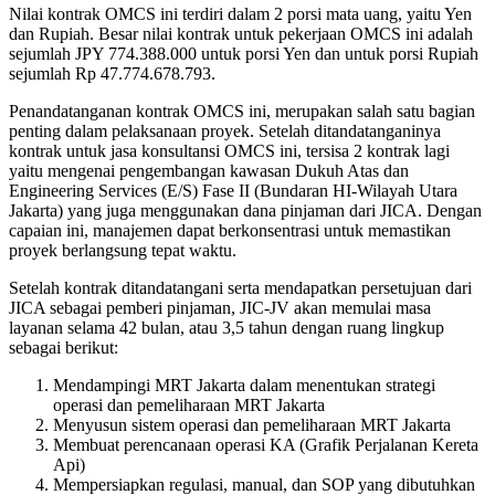
Nilai kontrak OMCS ini terdiri dalam 2 porsi mata uang, yaitu Yen
dan Rupiah. Besar nilai kontrak untuk pekerjaan OMCS ini adalah
sejumlah JPY 774.388.000 untuk porsi Yen dan untuk porsi Rupiah
sejumlah Rp 47.774.678.793.
Penandatanganan kontrak OMCS ini, merupakan salah satu bagian
penting dalam pelaksanaan proyek. Setelah ditandatanganinya
kontrak untuk jasa konsultansi OMCS ini, tersisa 2 kontrak lagi
yaitu mengenai pengembangan kawasan Dukuh Atas dan
Engineering Services (E/S) Fase II (Bundaran HI-Wilayah Utara
Jakarta) yang juga menggunakan dana pinjaman dari JICA. Dengan
capaian ini, manajemen dapat berkonsentrasi untuk memastikan
proyek berlangsung tepat waktu.
Setelah kontrak ditandatangani serta mendapatkan persetujuan dari
JICA sebagai pemberi pinjaman, JIC-JV akan memulai masa
layanan selama 42 bulan, atau 3,5 tahun dengan ruang lingkup
sebagai berikut:
Mendampingi MRT Jakarta dalam menentukan strategi
operasi dan pemeliharaan MRT Jakarta
Menyusun sistem operasi dan pemeliharaan MRT Jakarta
Membuat perencanaan operasi KA (Grafik Perjalanan Kereta
Api)
Mempersiapkan regulasi, manual, dan SOP yang dibutuhkan