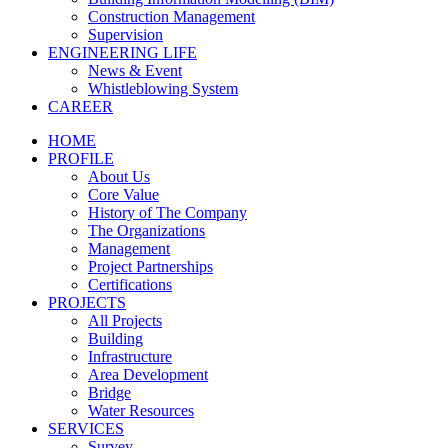
Construction Management
Supervision
ENGINEERING LIFE
News & Event
Whistleblowing System
CAREER
HOME
PROFILE
About Us
Core Value
History of The Company
The Organizations
Management
Project Partnerships
Certifications
PROJECTS
All Projects
Building
Infrastructure
Area Development
Bridge
Water Resources
SERVICES
Survey