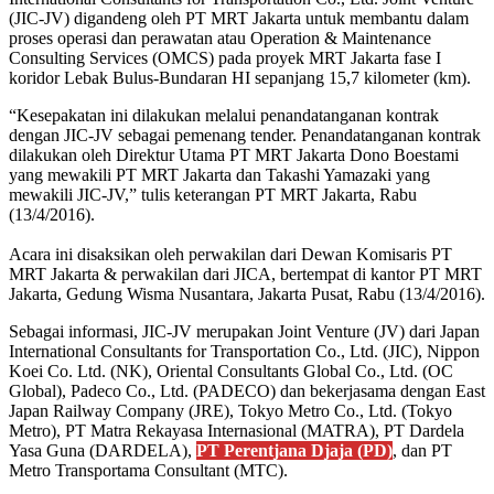
(JIC-JV) digandeng oleh PT MRT Jakarta untuk membantu dalam
proses operasi dan perawatan atau Operation & Maintenance
Consulting Services (OMCS) pada proyek MRT Jakarta fase I
koridor Lebak Bulus-Bundaran HI sepanjang 15,7 kilometer (km).
“Kesepakatan ini dilakukan melalui penandatanganan kontrak
dengan JIC-JV sebagai pemenang tender. Penandatanganan kontrak
dilakukan oleh Direktur Utama PT MRT Jakarta Dono Boestami
yang mewakili PT MRT Jakarta dan Takashi Yamazaki yang
mewakili JIC-JV,” tulis keterangan PT MRT Jakarta, Rabu
(13/4/2016).
Acara ini disaksikan oleh perwakilan dari Dewan Komisaris PT
MRT Jakarta & perwakilan dari JICA, bertempat di kantor PT MRT
Jakarta, Gedung Wisma Nusantara, Jakarta Pusat, Rabu (13/4/2016).
Sebagai informasi, JIC-JV merupakan Joint Venture (JV) dari Japan
International Consultants for Transportation Co., Ltd. (JIC), Nippon
Koei Co. Ltd. (NK), Oriental Consultants Global Co., Ltd. (OC
Global), Padeco Co., Ltd. (PADECO) dan bekerjasama dengan East
Japan Railway Company (JRE), Tokyo Metro Co., Ltd. (Tokyo
Metro), PT Matra Rekayasa Internasional (MATRA), PT Dardela
Yasa Guna (DARDELA),
PT Perentjana Djaja (PD)
, dan PT
Metro Transportama Consultant (MTC).