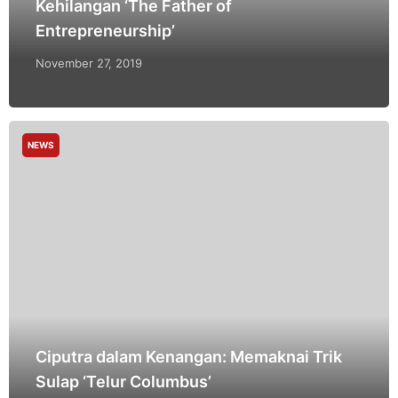
Kehilangan ‘The Father of
Entrepreneurship’
November 27, 2019
NEWS
Ciputra dalam Kenangan: Memaknai Trik
Sulap ‘Telur Columbus’